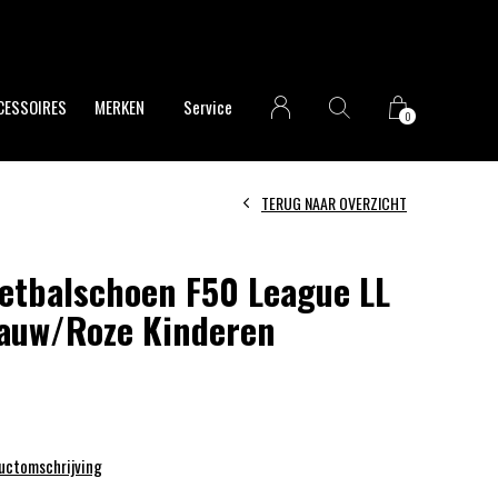
CESSOIRES
MERKEN
Service
0
TERUG NAAR OVERZICHT
etbalschoen F50 League LL
auw/Roze Kinderen
ductomschrijving