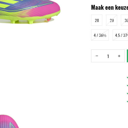
Maak een keuze
28
29
3
4 / 36⅔
4.5 / 3