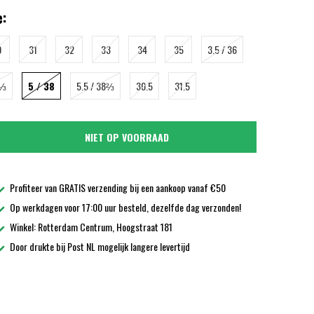
:
0
31
32
33
34
35
3.5 / 36
7⅓
5 / 38
5.5 / 38⅔
30.5
31.5
NIET OP VOORRAAD
Profiteer van GRATIS verzending bij een aankoop vanaf €50
Op werkdagen voor 17:00 uur besteld, dezelfde dag verzonden!
Winkel: Rotterdam Centrum, Hoogstraat 181
Door drukte bij Post NL mogelijk langere levertijd