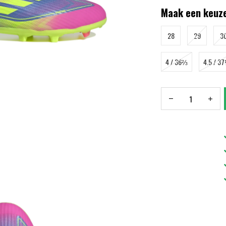
Maak een keuze
28
29
3
4 / 36⅔
4.5 / 3