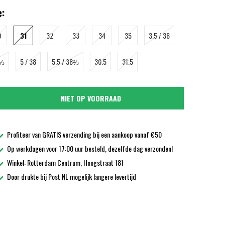
:
0
31
32
33
34
35
3.5 / 36
7⅓
5 / 38
5.5 / 38⅔
30.5
31.5
NIET OP VOORRAAD
Profiteer van GRATIS verzending bij een aankoop vanaf €50
Op werkdagen voor 17:00 uur besteld, dezelfde dag verzonden!
Winkel: Rotterdam Centrum, Hoogstraat 181
Door drukte bij Post NL mogelijk langere levertijd