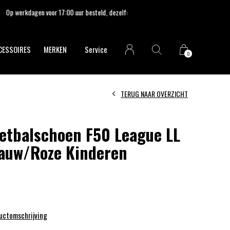
CESSOIRES
MERKEN
Service
0
TERUG NAAR OVERZICHT
etbalschoen F50 League LL
auw/Roze Kinderen
ductomschrijving