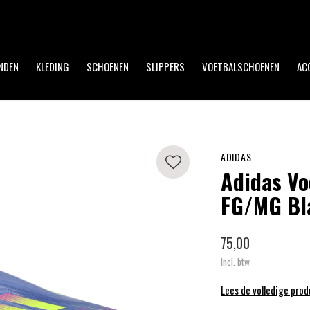
Op werkdagen voor 17:00 uur besteld, dezelfde dag verzonden!
NDEN
KLEDING
SCHOENEN
SLIPPERS
VOETBALSCHOENEN
AC
ADIDAS
Adidas Vo
FG/MG Bl
75,00
Incl. btw
Lees de volledige pro