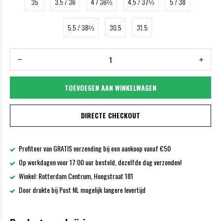
35
3.5 / 36
4 / 36⅔
4.5 / 37⅓
5 / 38
5.5 / 38⅔
30.5
31.5
TOEVOEGEN AAN WINKELWAGEN
DIRECTE CHECKOUT
Profiteer van GRATIS verzending bij een aankoop vanaf €50
Op werkdagen voor 17:00 uur besteld, dezelfde dag verzonden!
Winkel: Rotterdam Centrum, Hoogstraat 181
Door drukte bij Post NL mogelijk langere levertijd