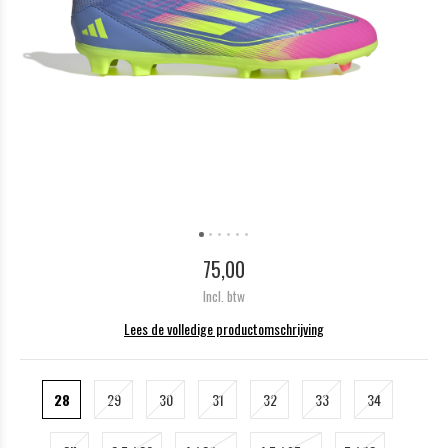
75,00
Incl. btw
Lees de volledige productomschrijving
28
29
30
31
32
33
34